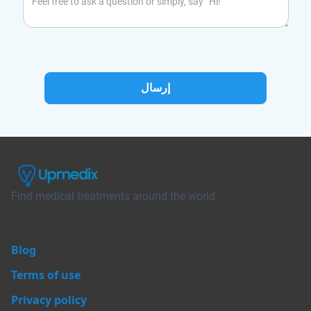
Find medical treatments around the world
Blog
Terms of use
Privacy policy