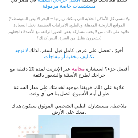
مستشفيات خاصة مرموقة
(*ولا ننسى كل الأماكن الخلابة التي يمكنك زيارتها — البحر الأبيض المتوسط،
المواقع التاريخية المذهلة، وبالطبع، الأهرامات العظيمة. تخيل السعادة.
علاوة على ذلك، من لا يحب مشاركة بعض الصور الرائعة مع الأصدقاء لجعلهم
يشعرون بقليل من الغيرة، أليس كذلك؟)
أخيرًا، تحصل على عرض كامل قبل السفر. لذلك
لا توجد
تكاليف مخفية أو مفاجآت
أفضل جزء؟ استشارة
مجانية
عبر الإنترنت لمدة 20 دقيقة مع
جراحك لطرح الأسئلة والشعور بالثقة
علاوة على ذلك، فريقنا موجود لخدمتك على مدار الساعة
طوال أيام الأسبوع. اتصل بنا في أي وقت
ملاحظة: مستشارك الطبي الشخصي الموثوق سيكون هناك
معك على الأرض.